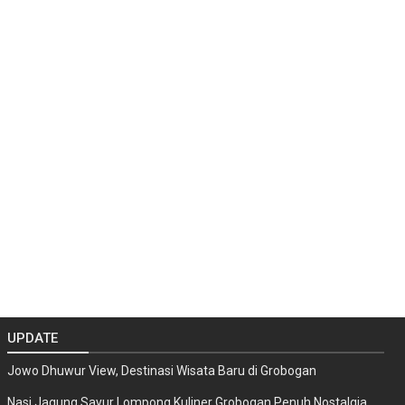
UPDATE
Jowo Dhuwur View, Destinasi Wisata Baru di Grobogan
Nasi Jagung Sayur Lompong Kuliner Grobogan Penuh Nostalgia